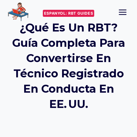
Skip
to
ESPANYOL: RBT GUIDES
content
¿Qué Es Un RBT?
Guía Completa Para
Convertirse En
Técnico Registrado
En Conducta En
EE. UU.